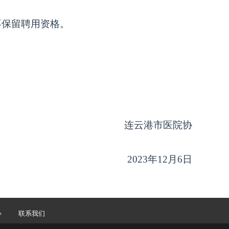
不保留聘用资格。
连云港市
医院
协
202
3
年
12
月
6
日
心
联系我们