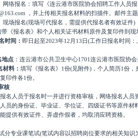
）网络报名：填写《连云港市医院协会招聘工作人员
yyxh@163.com ，并上传相关报名材料的扫描件。邮
）现场报名(现场可代报名，需提供代报名者有效证件)
携带《报名表》和个人相关证书材料原件及复印件到现
名时间：
即日起至
202
3
年
12
月
13
日
(工作日报名时间：上午8
名地点
：连云港市
公共卫生中心
1701连云港市医院协
报名材料：
填写《报名表》
1份(见附件)，个人简历1份
复印件各1份。
格审核
名人员于报名时一并进行资格审核，
网络
报名人员
人员
的
身份证、毕业证、学位证、四级证书等原件材
能提供有效证件、弄虚作假者，均取消应聘资格。
考试分专业课笔试(笔试内容以招聘岗位要求的相关知识