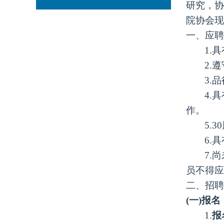
研究，协
院协会现
一、应聘
1.
具
2.
3.
4.
作。
5.
6.
7.
尚
员不得应
二、招聘
(一)报名
1.
报