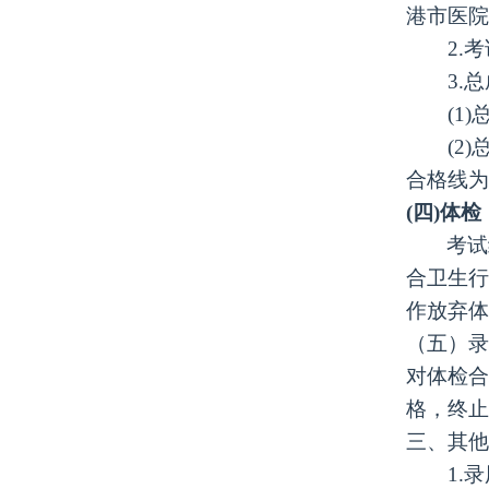
港市
医院
2.
3.
(1
(2
合格线为
(四)体检
考试
合卫生行
作放弃体
（五）录
对体检合
格，终止
三、其他
1.