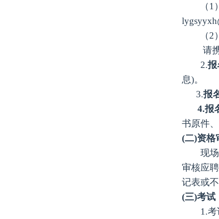
（
1
lygs
（
2
请
2.
报
息)。
3.
报
4.
书原件、
(二)资
现场报
审核应聘
记表或不
(三)考试
1.